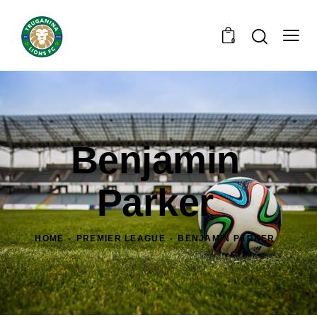
0
Benjamin
Parker
HOME
PREMIER LEAGUE
BENJAMIN PARKER