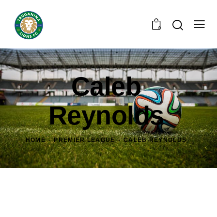
0
Caleb
Reynolds
HOME
PREMIER LEAGUE
CALEB REYNOLDS