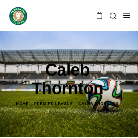
0
Caleb
Thornton
HOME
PREMIER LEAGUE
CALEB THORNTON