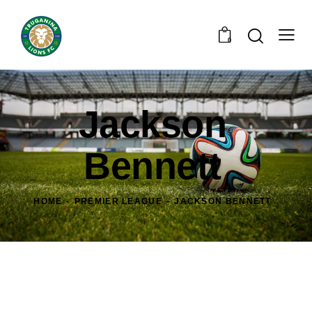
0
Jackson
Bennett
HOME
PREMIER LEAGUE
JACKSON BENNETT